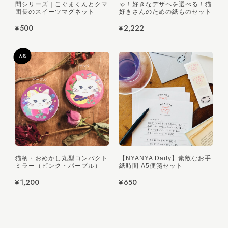
間シリーズ｜こぐまくんとクマ
ゃ！好きなデザペを選べる！猫
団長のスイーツマグネット
好きさんのための紙ものセット
¥500
¥2,222
猫柄・おめかし丸型コンパクト
【NYANYA Daily】素敵なお手
ミラー（ピンク・パープル）
紙時間 A5便箋セット
¥1,200
¥650