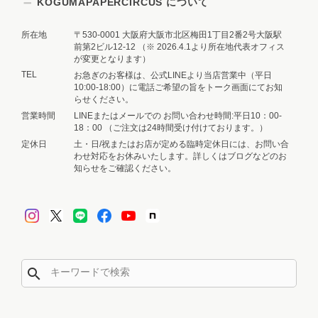
KOGUMAPAPERCIRCUS について
所在地
〒530-0001 大阪府大阪市北区梅田1丁目2番2号大阪駅
前第2ビル12-12 （※ 2026.4.1より所在地代表オフィス
が変更となります）
TEL
お急ぎのお客様は、公式LINEより当店営業中（平日
10:00-18:00）に電話ご希望の旨をトーク画面にてお知
らせください。
営業時間
LINEまたはメールでの お問い合わせ時間:平日10：00-
18：00 （ご注文は24時間受け付けております。）
定休日
土・日/祝またはお店が定める臨時定休日には、お問い合
わせ対応をお休みいたします。詳しくはブログなどのお
知らせをご確認ください。
search