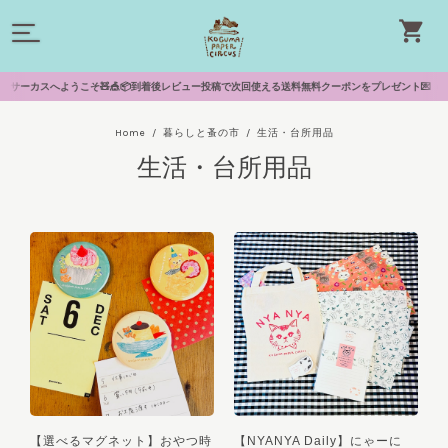
サーカスへようこそ🧸🎪📦到着後レビュー投稿で次回使える送料無料クーポンをプレゼント💌（お名前なし
Home
暮らしと蚤の市
生活・台所用品
生活・台所用品
【選べるマグネット】おやつ時
【NYANYA Daily】にゃーに