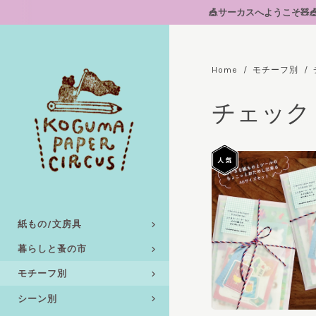
🎪サーカスへようこそ🧸🎪📦到
Home
モチーフ別
チェック・縞 
紙もの/文房具
暮らしと蚤の市
モチーフ別
シーン別