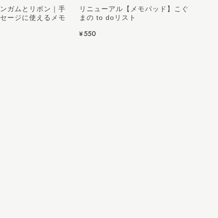
ンガムとリボン｜手
リニューアル【メモパッド】こぐ
セージに使えるメモ
まの to doリスト
¥550