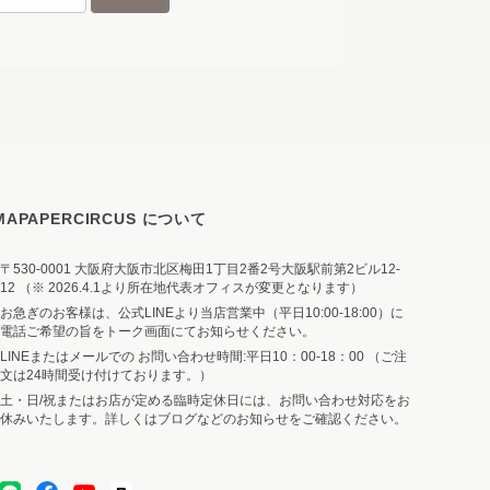
MAPAPERCIRCUS について
〒530-0001 大阪府大阪市北区梅田1丁目2番2号大阪駅前第2ビル12-
12 （※ 2026.4.1より所在地代表オフィスが変更となります）
お急ぎのお客様は、公式LINEより当店営業中（平日10:00-18:00）に
電話ご希望の旨をトーク画面にてお知らせください。
LINEまたはメールでの お問い合わせ時間:平日10：00-18：00 （ご注
文は24時間受け付けております。）
土・日/祝またはお店が定める臨時定休日には、お問い合わせ対応をお
休みいたします。詳しくはブログなどのお知らせをご確認ください。