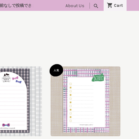
About Us
search
ます）🐈‍⬛10/24(土)・25(日)「lovelyにゃんフェスタ大阪」出店