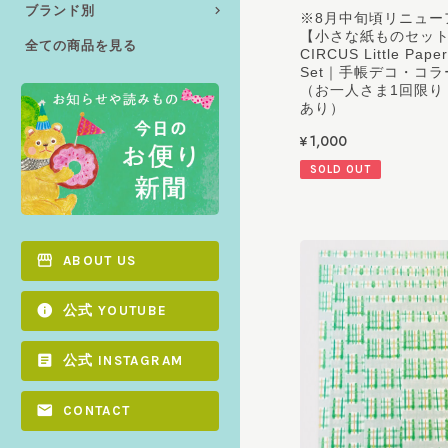
ブランド別
※8月中旬頃リニュー
【小さな紙ものセット v
全ての商品を見る
CIRCUS Little Paper
Set｜手帳デコ・コ
（お一人さま1回限り
あり）
¥1,000
SOLD OUT
ABOUT US
公式 YOUTUBE
公式 INSTAGRAM
CONTACT