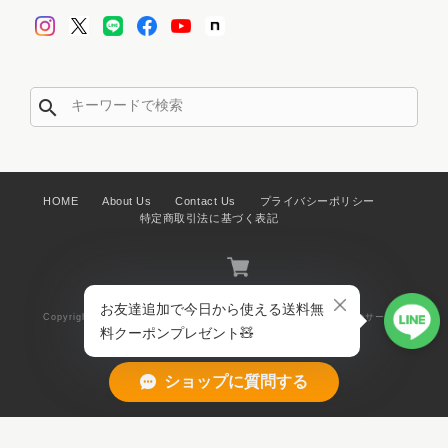
search
HOME
About Us
Contact Us
プライバシーポリシー
特定商取引法に基づく表記
Copyright © KOGUMA PAPER CIRCUS 紙モノと暮らしアイテムのサーカ
ス. All Rights Reserved.
ショップに質問する