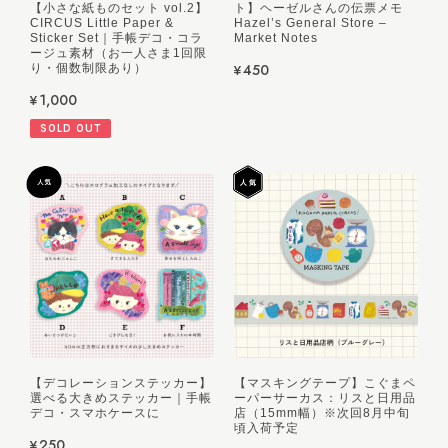
【小さな紙ものセット vol.2】
ト】ヘーゼルさんの伝票メモ
CIRCUS Little Paper &
Hazel’s General Store –
Sticker Set｜手帳デコ・コラ
Market Notes
ージュ素材（お一人さま1回限
¥450
り・個数制限あり）
¥1,000
SOLD OUT
【デコレーションステッカー】
【マスキングテープ】こぐまペ
選べる大きめステッカー｜手帳
ーパーサーカス：リスと日用品
デコ・スマホケースに
店（15mm幅）※次回8月中旬
頃入荷予定
¥250