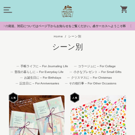
についてはページ下からお知らせをご覧ください。🎪サーカスへようこそ🧸 【イベント出店予定】🚩1
Home
シーン別
シーン別
手帳ライフに – For Journaling Life
コラージュに – For Collage
普段の暮らしに – For Everyday Life
小さなプレゼント – For Small Gifts
お誕生日に – For Birthdays
クリスマスに – For Christmas
記念日に – For Anniversaries
その他行事 – For Other Occasions