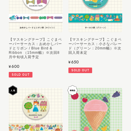
【マスキングテープ】こぐまペ
【マスキングテープ】こぐまペ
ーパーサーカス：おめかしバー
ーパーサーカス：小さなパレー
ドとリボン / Blue Bird &
ド（グリーン：20mm幅）※次
Ribbon （15mm幅）※次回8
回入荷未定
月中旬頃入荷予定
¥650
¥600
SOLD OUT
SOLD OUT