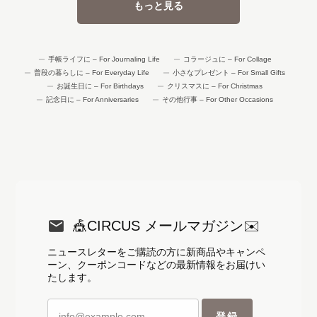
もっと見る
手帳ライフに – For Journaling Life
コラージュに – For Collage
普段の暮らしに – For Everyday Life
小さなプレゼント – For Small Gifts
お誕生日に – For Birthdays
クリスマスに – For Christmas
記念日に – For Anniversaries
その他行事 – For Other Occasions
🎪CIRCUS メールマガジン✉️
ニュースレターをご購読の方に新商品やキャンペ
ーン、クーポンコードなどの最新情報をお届けい
たします。
登録