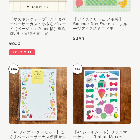
【マスキングテープ】こぐまペ
【アイスクリーム メモ帳】
ーパーサーカス：小さなパレー
Summer Day Sweets.｜フル
ド（ベージュ：20mm幅）※次
ーツアイスのミニメモ
回8月下旬頃入荷予定
¥450
¥650
SOLD OUT
【A5サイズ レターセット】こ
【A5シールシート】リボンマ
ぐまペーパーサーカス便箋セッ
ーケット - Ribbon Market -