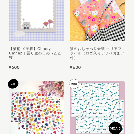
【猫柄 メモ帳】Cloudy
猫のおしゃべり会議 クリアフ
Catnap｜曇り空の日のうたた
ァイル（ロゴ入りデザペおまけ
寝
付）
¥500
¥600