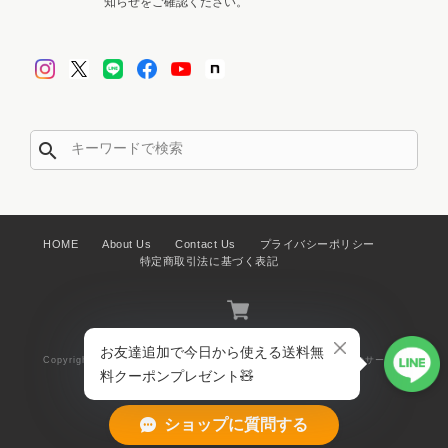
知らせをご確認ください。
search
HOME
About Us
Contact Us
プライバシーポリシー
特定商取引法に基づく表記
Copyright © KOGUMA PAPER CIRCUS 紙モノと暮らしアイテムのサーカ
ス. All Rights Reserved.
ショップに質問する