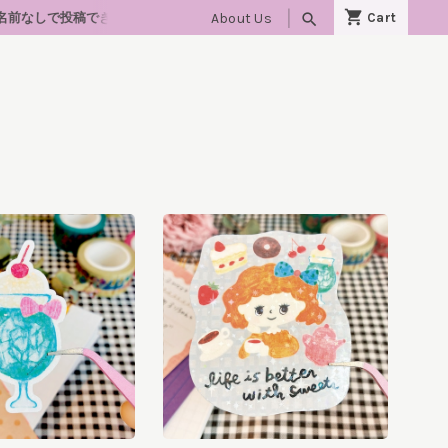
About Us
search
ます）🐈‍⬛10/24(土)・25(日)「lovelyにゃんフェスタ大阪」出店