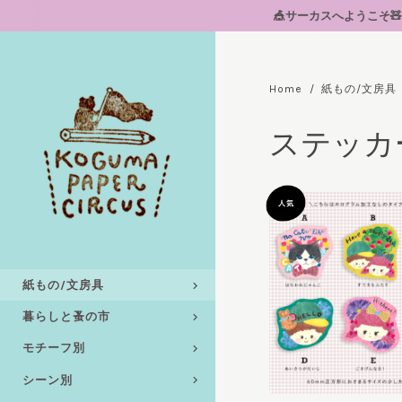
🎪サーカスへようこそ🧸🎪📦到着
Home
紙もの/文房具
ステッカ
紙もの/文房具
暮らしと蚤の市
モチーフ別
シーン別