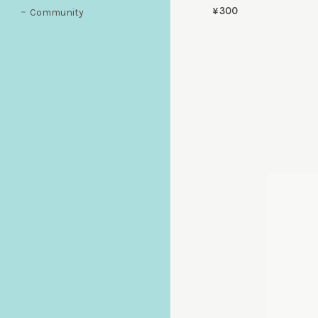
¥300
Community