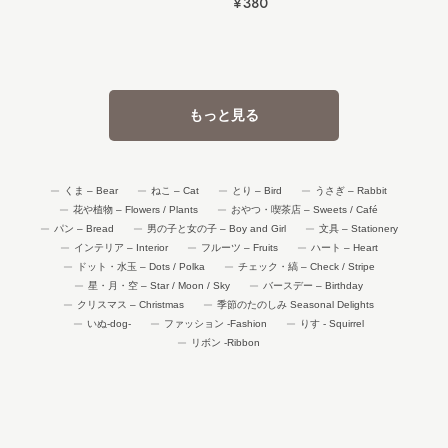
¥380
もっと見る
くま – Bear
ねこ – Cat
とり – Bird
うさぎ – Rabbit
花や植物 – Flowers / Plants
おやつ・喫茶店 – Sweets / Café
パン – Bread
男の子と女の子 – Boy and Girl
文具 – Stationery
インテリア – Interior
フルーツ – Fruits
ハート – Heart
ドット・水玉 – Dots / Polka
チェック・縞 – Check / Stripe
星・月・空 – Star / Moon / Sky
バースデー – Birthday
クリスマス – Christmas
季節のたのしみ Seasonal Delights
いぬ-dog-
ファッション -Fashion
りす - Squirrel
リボン -Ribbon