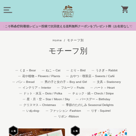
📦到着後レビュー投稿で次回使える送料無料クーポンをプレゼント💌（お名前なしで投稿できます）🐈‍⬛
Home
モチーフ別
モチーフ別
くま – Bear
ねこ – Cat
とり – Bird
うさぎ – Rabbit
花や植物 – Flowers / Plants
おやつ・喫茶店 – Sweets / Café
パン – Bread
男の子と女の子 – Boy and Girl
文具 – Stationery
インテリア – Interior
フルーツ – Fruits
ハート – Heart
ドット・水玉 – Dots / Polka
チェック・縞 – Check / Stripe
星・月・空 – Star / Moon / Sky
バースデー – Birthday
クリスマス – Christmas
季節のたのしみ Seasonal Delights
いぬ-dog-
ファッション -Fashion
りす - Squirrel
リボン -Ribbon