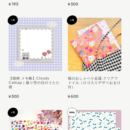
¥195
¥500
【猫柄 メモ帳】Cloudy
猫のおしゃべり会議 クリアフ
Catnap｜曇り空の日のうたた
ァイル（ロゴ入りデザペおまけ
寝
付）
¥500
¥600