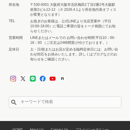
所在地
〒530-0001 大阪府大阪市北区梅田1丁目2番2号大阪駅
前第2ビル12-12 （※ 2026.4.1より所在地代表オフィス
が変更となります）
TEL
お急ぎのお客様は、公式LINEより当店営業中（平日
10:00-18:00）に電話ご希望の旨をトーク画面にてお知
らせください。
営業時間
LINEまたはメールでの お問い合わせ時間:平日10：00-
18：00 （ご注文は24時間受け付けております。）
定休日
土・日/祝またはお店が定める臨時定休日には、お問い合
わせ対応をお休みいたします。詳しくはブログなどのお
知らせをご確認ください。
search
HOME
About Us
Contact Us
プライバシーポリシー