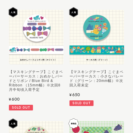
【マスキングテープ】こぐまペ
【マスキングテープ】こぐまペ
ーパーサーカス：おめかしバー
ーパーサーカス：小さなパレー
ドとリボン / Blue Bird &
ド（グリーン：20mm幅）※次
Ribbon （15mm幅）※次回8
回入荷未定
月中旬頃入荷予定
¥650
¥600
SOLD OUT
SOLD OUT