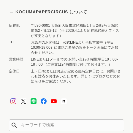
KOGUMAPAPERCIRCUS について
所在地
〒530-0001 大阪府大阪市北区梅田1丁目2番2号大阪駅
前第2ビル12-12 （※ 2026.4.1より所在地代表オフィス
が変更となります）
TEL
お急ぎのお客様は、公式LINEより当店営業中（平日
10:00-18:00）に電話ご希望の旨をトーク画面にてお知
らせください。
営業時間
LINEまたはメールでの お問い合わせ時間:平日10：00-
18：00 （ご注文は24時間受け付けております。）
定休日
土・日/祝またはお店が定める臨時定休日には、お問い合
わせ対応をお休みいたします。詳しくはブログなどのお
知らせをご確認ください。
search