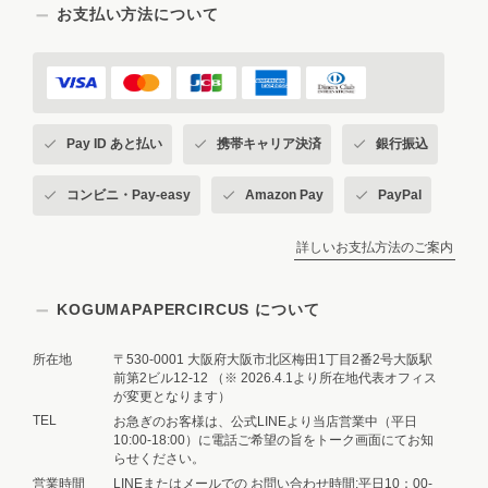
お支払い方法について
【トレーシングデザインペーパー：3枚set】フルーツバードの収穫の季節 - Little Harvest Day -
2026/08/04
Pay ID あと払い
携帯キャリア決済
銀行振込
あまりにも可愛いのでリピ買いです😍
コンビニ・Pay-easy
Amazon Pay
PayPal
>>🧸お客様へ💌 リピートしてお迎え
いただけたこと、本当に嬉しいです☺️
詳しいお支払方法のご案内
💕 、フルーツバードたちが収穫を楽
しむ様子を描きながら、「見ているだ
KOGUMAPAPERCIRCUS について
けで楽しい気持ちになれる一枚」を目
指して制作しました🕊️🍎 そして今年
は例年以上の酷暑なので、見た目だけ
所在地
〒530-0001 大阪府大阪市北区梅田1丁目2番2号大阪駅
前第2ビル12-12 （※ 2026.4.1より所在地代表オフィス
でも涼やかな気持ちになれる紙ものを
が変更となります）
作りたいという思いも込めています🧸
TEL
お急ぎのお客様は、公式LINEより当店営業中（平日
🌿 果物の酸味や甘み、爽やかな幸せ
10:00-18:00）に電話ご希望の旨をトーク画面にてお知
まで感じていただけたら嬉しいです🍋
らせください。
✨…もちろん、舐めても味はしません
営業時間
LINEまたはメールでの お問い合わせ時間:平日10：00-