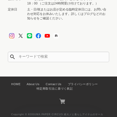
が🤭笑昔、食べ物の香りがする消しゴ
18：00 （ご注文は24時間受け付けております。）
ムがありましたよね。いつか、そんな
定休日
土・日/祝またはお店が定める臨時定休日には、お問い合
わせ対応をお休みいたします。詳しくはブログなどのお
ワクワクするような紙ものも作れたら
知らせをご確認ください。
いいなと思っています💕 「もう一度
欲しい」と思っていただけるのは、作
り手として何よりの励みです🥹✨ お
店のオープン当初から、たくさんの応
援や温かいご感想を届けてくださり、
本当にありがとうございます。いつも
制作の大きな励みになっています🧸🎪
search
【デザインペーパー：5枚set】ヘーゼルさんの日用品店- Hazel’s General Store -
HOME
About Us
Contact Us
プライバシーポリシー
特定商取引法に基づく表記
2026/08/04
私 リスを長いこと飼っていたので、とても嬉しいです。猫とリ
ス好きです。あ、でも、どうぶつの森は クマ住民が好きです。
Copyright © KOGUMA PAPER CIRCUS 紙モノと暮らしアイテムのサーカ
momoさんのデザインするものを私のツボを突きまくる。