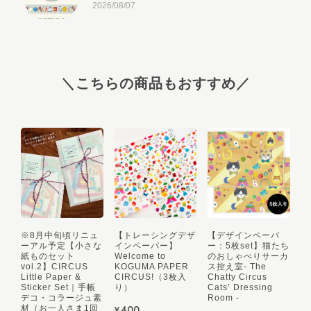
2026/08/07
＼こちらの商品もおすすめ／
8/1（土）21:00より販売【マスキングテープ】こぐまペーパーサーカス：おめかしバードとリボン / Blue Bird & Ribbon （15mm幅）
2026/08/07
※再入荷8/1（土）21:00より販売【マスキングテープ】こぐまペーパーサーカス：小さなパレード（ベージュ：20mm幅）
2026/08/05
※8月中旬頃リニュ
【トレーシングデザ
【デザインペーパ
ーアル予定【小さな
インペーパー】
ー：5枚set】猫たち
紙ものセット
Welcome to
のおしゃべりサーカ
vol.2】CIRCUS
KOGUMA PAPER
ス控え室- The
Little Paper &
CIRCUS!（3枚入
Chatty Circus
Sticker Set｜手帳
り）
Cats’ Dressing
デコ・コラージュ素
Room -
リニューアル再販！【メモパッド】弟子コグマの夕暮れおやつ時間
¥400
材（お一人さま1回