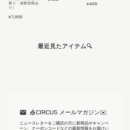
¥400
限り・個数制限あ
2026/08/05
り）
¥1,000
【アイスクリーム メモ帳】Summer Day Sweets.｜フルーツアイスのミニメモ
最近見たアイテム🔍
2026/08/05
【A5サイズ レターセット】こぐまペーパーサーカス便箋セット
2026/08/04
これで、コンサートに行く時 推しにお手紙を書きます❤️
🎪CIRCUS メールマガジン✉️
ニュースレターをご購読の方に新商品やキャンペ
>>🧸お客様へ💌 素敵なレビューをあ
ーン、クーポンコードなどの最新情報をお届けい