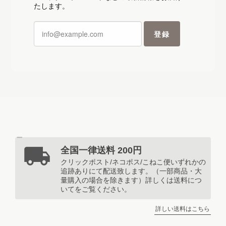
りがとうございます✨ 大切な推しの
たします。
方へのお手紙に、このレターセットを
選んでいただけてとても嬉しいです☺️
登録
💕 推し活をされていたことを今回初
めて知りました🤭差し支えなければ、
いつかどなたを応援されているのか、
こっそり教えてくださいね✨ そのお
話を聞いた団長は、「えっ💓……僕に
書いてくれるお手紙だよね？ よし、
コンサートを開こうかな🎪あ〜♪
AH〜♪ ……ホゲェ〜🎤」と、気持ち
よさそうに発声練習を始めました🤣
……でも、サーカスのみんなからは
「団長、それはちょっと音程が……
全国一律送料 200円
😂」と言われています笑 推しの方
クリックポスト/ネコポス/こねこ便いずれかの
へ、お客様の想いがたくさん届く素敵
追跡ありにて配送致します。（一部商品・大
なお手紙になりますように🕊️💌 この
量購入の場合を除きます）詳しくは送料につ
いてをご覧ください。
度も温かいレビューを本当にありがと
うございました🧸🎪
詳しい送料はこちら