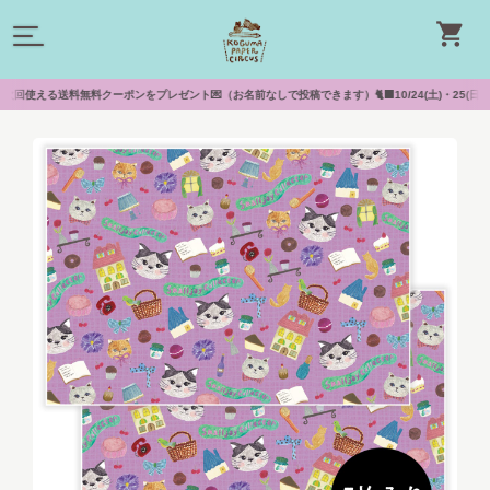
える送料無料クーポンをプレゼント💌（お名前なしで投稿できます）🐈‍⬛10/24(土)・25(日)「lo