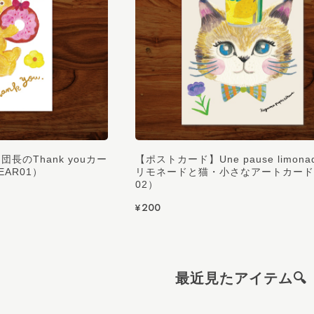
リニューアル再販！【メモパッド】弟子コグマの夕暮れおやつ時間
/05
【アイスクリーム メモ帳】Summer Day Sweets.｜フルーツアイスのミニメモ
/05
長のThank youカー
【ポストカード】Une pause limona
AR01）
リモネードと猫・小さなアートカード（
02）
¥200
これで、コンサートに行く時 推しにお手紙を書きます❤️
【A5サイズ レターセット】こぐまペーパーサーカス便箋セット
/04
最近見たアイテム🔍
>>🧸お客様へ💌 素敵なレビューをありがと
を選んでいただけてとても嬉しいです☺️💕 推