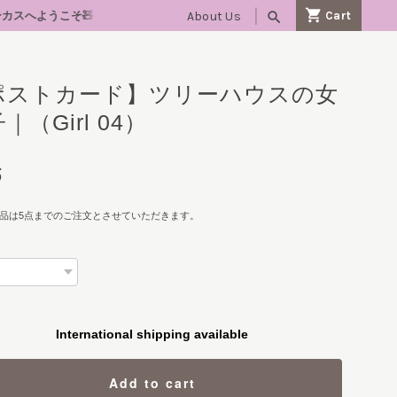
About Us
search
予定】🚩10/24(土)・25(日)『lovelyにゃんフェスタ大阪🐈』 
ポストカード】ツリーハウスの女
｜（Girl 04）
5
品は5点までのご注文とさせていただきます。
International shipping available
Add to cart