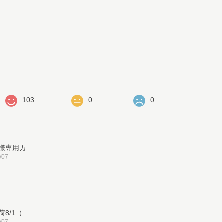
価
103
0
0
【お客様専用カート】※事前にご連絡のお客様用の追加購入対応カートです
/07
※再入荷8/1（土）21:00より販売【マスキングテープ】こぐまペーパーサーカス：ねこたちのおしゃべり（15mm幅）
/07