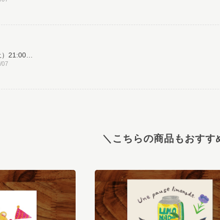
8/1（土）21:00より販売【マスキングテープ】こぐまペーパーサーカス：リスと日用品店（15mm幅）
/07
8/1（土）21:00より販売【マスキングテープ】こぐまペーパーサーカス：おめかしバードとリボン / Blue Bird & Ribbon （15mm幅）
/07
＼こちらの商品もおすす
※再入荷8/1（土）21:00より販売【マスキングテープ】こぐまペーパーサーカス：小さなパレード（ベージュ：20mm幅）
/05