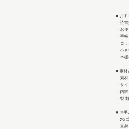
■ お
・読書
・お便
・手帳
・コラ
・小さ
・本棚
■ 素
・素材
・サイズ
・内容
・製造
■ お
・水に
・直射