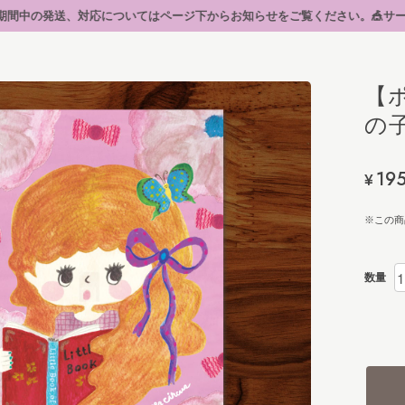
ージ下からお知らせをご覧ください。🎪サーカスへようこそ🧸 【イベント出店
【
の子
19
¥
※この商
数量