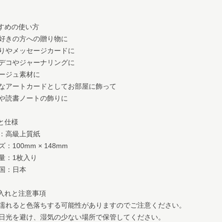
すすめの使い方
好きの方への贈り物に
りやメッセージカードに
デコやジャーナリングに
ージュ素材に
なアートカードとしてお部屋に飾って
や読書ノートの飾りに
材と仕様
：高級上質紙
：100mm × 148mm
量：1枚入り
国：日本
手入れと注意事項
濡れると色落ちする可能性がありますのでご注意ください。
日光を避け、湿気の少ない場所で保管してください。