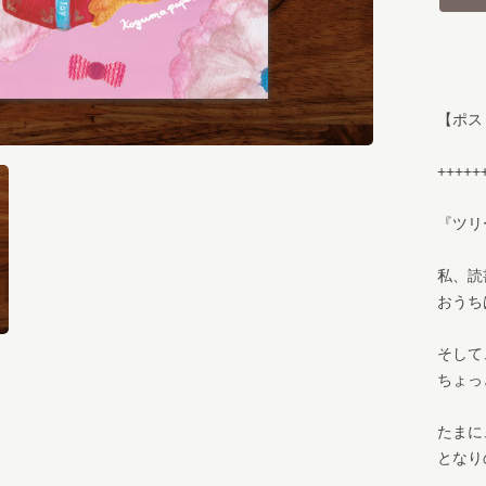
【ポス
+++++
『ツリ
私、読
おうち
そして
ちょっ
たまに
となり