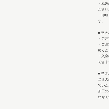
・紙製
ださい
・印刷
す。
■ 発
・ご注
・ご注
絡くだ
・入金
できま
■ 当
当店の
でいた
加工の
わせて