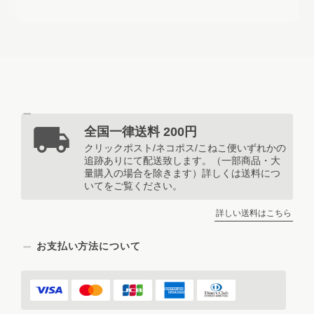
いつかどなたを応援されているのか、
こっそり教えてくださいね✨ そのお
話を聞いた団長は、「えっ💓……僕に
書いてくれるお手紙だよね？ よし、
コンサートを開こうかな🎪あ〜♪
AH〜♪ ……ホゲェ〜🎤」と、気持ち
よさそうに発声練習を始めました🤣
……でも、サーカスのみんなからは
「団長、それはちょっと音程が……
全国一律送料 200円
😂」と言われています笑 推しの方
クリックポスト/ネコポス/こねこ便いずれかの
へ、お客様の想いがたくさん届く素敵
追跡ありにて配送致します。（一部商品・大
なお手紙になりますように🕊️💌 この
量購入の場合を除きます）詳しくは送料につ
いてをご覧ください。
度も温かいレビューを本当にありがと
うございました🧸🎪
詳しい送料はこちら
お支払い方法について
【トレーシングデザインペーパー：3枚set】フルーツバードの収穫の季節 - Little Harvest Day -
2026/08/04