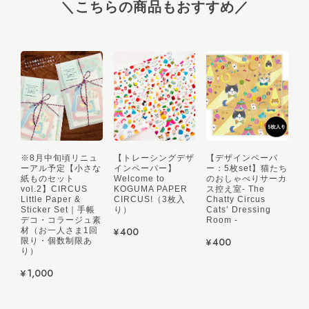
＼こちらの商品もおすすめ／
8/1（土）21:00より販売【マスキングテープ】こぐまペーパーサーカス：おめかしバードとリボン / Blue Bird & Ribbon （15mm幅）
2026/08/07
※再入荷8/1（土）21:00より販売【マスキングテープ】こぐまペーパーサーカス：小さなパレード（ベージュ：20mm幅）
2026/08/05
※8月中旬頃リニュ
【トレーシングデザ
【デザインペーパ
ーアル予定【小さな
インペーパー】
ー：5枚set】猫たち
紙ものセット
Welcome to
のおしゃべりサーカ
vol.2】CIRCUS
KOGUMA PAPER
ス控え室- The
Little Paper &
CIRCUS!（3枚入
Chatty Circus
Sticker Set｜手帳
り）
Cats’ Dressing
デコ・コラージュ素
Room -
リニューアル再販！【メモパッド】弟子コグマの夕暮れおやつ時間
¥400
材（お一人さま1回
¥400
限り・個数制限あ
2026/08/05
り）
¥1,000