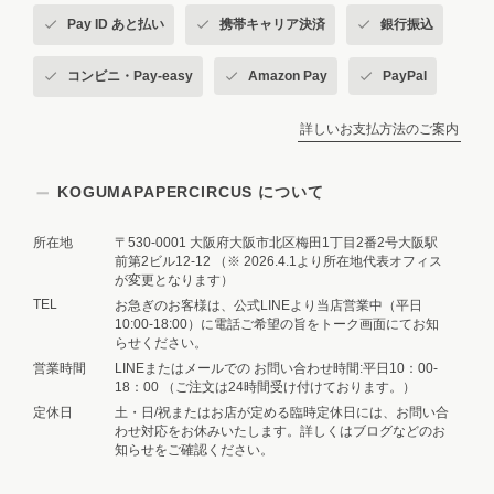
Pay ID あと払い
携帯キャリア決済
銀行振込
あまりにも可愛いのでリピ買いです😍
コンビニ・Pay-easy
Amazon Pay
PayPal
>>🧸お客様へ💌 リピートしてお迎え
いただけたこと、本当に嬉しいです☺️
詳しいお支払方法のご案内
💕 、フルーツバードたちが収穫を楽
しむ様子を描きながら、「見ているだ
KOGUMAPAPERCIRCUS について
けで楽しい気持ちになれる一枚」を目
指して制作しました🕊️🍎 そして今年
は例年以上の酷暑なので、見た目だけ
所在地
〒530-0001 大阪府大阪市北区梅田1丁目2番2号大阪駅
前第2ビル12-12 （※ 2026.4.1より所在地代表オフィス
でも涼やかな気持ちになれる紙ものを
が変更となります）
作りたいという思いも込めています🧸
TEL
お急ぎのお客様は、公式LINEより当店営業中（平日
🌿 果物の酸味や甘み、爽やかな幸せ
10:00-18:00）に電話ご希望の旨をトーク画面にてお知
まで感じていただけたら嬉しいです🍋
らせください。
✨…もちろん、舐めても味はしません
営業時間
LINEまたはメールでの お問い合わせ時間:平日10：00-
が🤭笑昔、食べ物の香りがする消しゴ
18：00 （ご注文は24時間受け付けております。）
ムがありましたよね。いつか、そんな
定休日
土・日/祝またはお店が定める臨時定休日には、お問い合
わせ対応をお休みいたします。詳しくはブログなどのお
ワクワクするような紙ものも作れたら
知らせをご確認ください。
いいなと思っています💕 「もう一度
欲しい」と思っていただけるのは、作