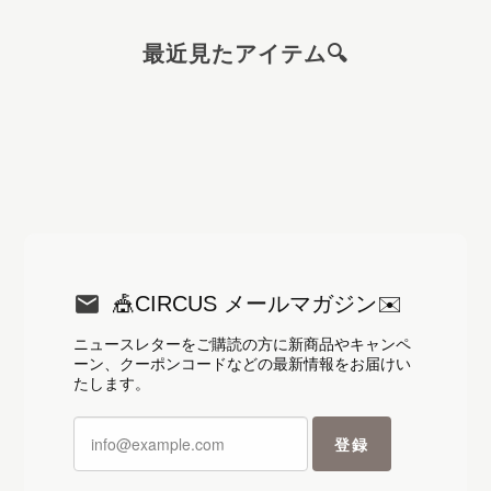
【アイスクリーム メモ帳】Summer Day Sweets.｜フルーツアイスのミニメモ
最近見たアイテム🔍
2026/08/05
【A5サイズ レターセット】こぐまペーパーサーカス便箋セット
2026/08/04
これで、コンサートに行く時 推しにお手紙を書きます❤️
🎪CIRCUS メールマガジン✉️
ニュースレターをご購読の方に新商品やキャンペ
>>🧸お客様へ💌 素敵なレビューをあ
ーン、クーポンコードなどの最新情報をお届けい
りがとうございます✨ 大切な推しの
たします。
方へのお手紙に、このレターセットを
選んでいただけてとても嬉しいです☺️
登録
💕 推し活をされていたことを今回初
めて知りました🤭差し支えなければ、