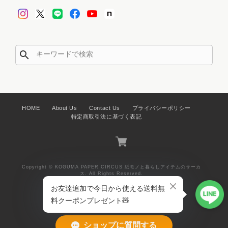
り手として何よりの励みです🥹✨ お
店のオープン当初から、たくさんの応
援や温かいご感想を届けてくださり、
本当にありがとうございます。いつも
制作の大きな励みになっています🧸🎪
search
【デザインペーパー：5枚set】ヘーゼルさんの日用品店- Hazel’s General Store -
HOME
About Us
Contact Us
プライバシーポリシー
特定商取引法に基づく表記
2026/08/04
私 リスを長いこと飼っていたので、とても嬉しいです。猫とリ
ス好きです。あ、でも、どうぶつの森は クマ住民が好きです。
Copyright © KOGUMA PAPER CIRCUS 紙モノと暮らしアイテムのサーカ
momoさんのデザインするものを私のツボを突きまくる。
ス. All Rights Reserved.
>>🧸お客様へ💌 こちらにも素敵なレ
ビューをありがとうございます✨ リ
スさんを長い間飼われていたと伺っ
ショップに質問する