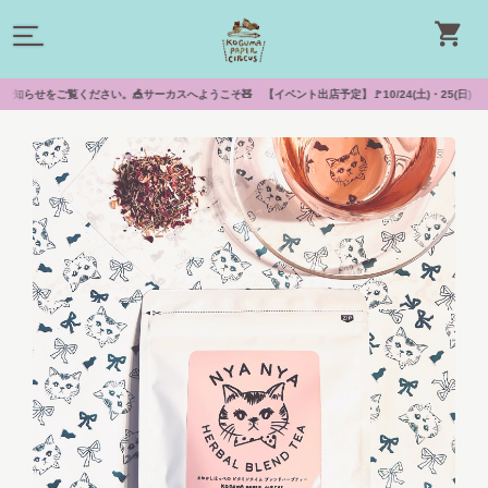
ください。🎪サーカスへようこそ🧸 【イベント出店予定】🚩10/24(土)・25(日)『lov