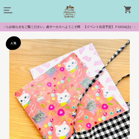
ご覧ください。🎪サーカスへようこそ🧸 【イベント出店予定】🚩10/24(土)・25(日)『lo