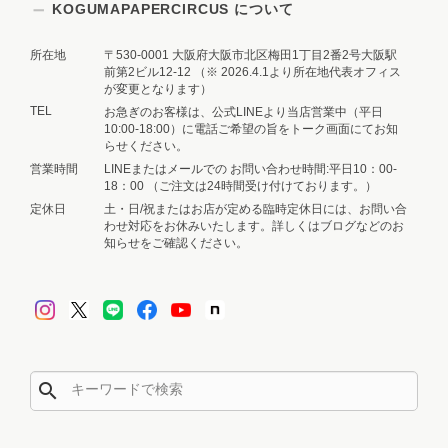
KOGUMAPAPERCIRCUS について
AH〜♪ ……ホゲェ〜🎤」と、気持ち
よさそうに発声練習を始めました🤣
所在地
〒530-0001 大阪府大阪市北区梅田1丁目2番2号大阪駅
……でも、サーカスのみんなからは
前第2ビル12-12 （※ 2026.4.1より所在地代表オフィス
「団長、それはちょっと音程が……
が変更となります）
😂」と言われています笑 推しの方
TEL
お急ぎのお客様は、公式LINEより当店営業中（平日
へ、お客様の想いがたくさん届く素敵
10:00-18:00）に電話ご希望の旨をトーク画面にてお知
らせください。
なお手紙になりますように🕊️💌 この
営業時間
LINEまたはメールでの お問い合わせ時間:平日10：00-
度も温かいレビューを本当にありがと
18：00 （ご注文は24時間受け付けております。）
うございました🧸🎪
定休日
土・日/祝またはお店が定める臨時定休日には、お問い合
わせ対応をお休みいたします。詳しくはブログなどのお
知らせをご確認ください。
【トレーシングデザインペーパー：3枚set】フルーツバードの収穫の季節 - Little Harvest Day -
2026/08/04
あまりにも可愛いのでリピ買いです😍
search
>>🧸お客様へ💌 リピートしてお迎え