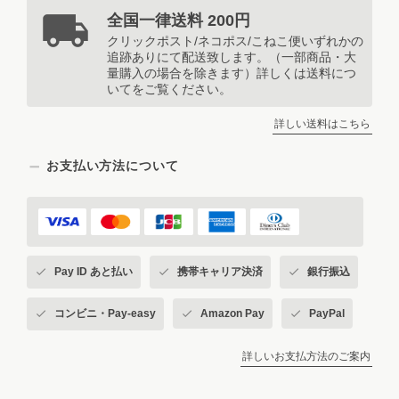
全国一律送料 200円
クリックポスト/ネコポス/こねこ便いずれかの
追跡ありにて配送致します。（一部商品・大
量購入の場合を除きます）詳しくは送料につ
【A5サイズ レターセット】こぐまペーパーサーカス便箋セット
いてをご覧ください。
2026/08/04
詳しい送料はこちら
これで、コンサートに行く時 推しにお手紙を書きます❤️
お支払い方法について
>>🧸お客様へ💌 素敵なレビューをあ
りがとうございます✨ 大切な推しの
方へのお手紙に、このレターセットを
選んでいただけてとても嬉しいです☺️
Pay ID あと払い
携帯キャリア決済
銀行振込
💕 推し活をされていたことを今回初
めて知りました🤭差し支えなければ、
コンビニ・Pay-easy
Amazon Pay
PayPal
いつかどなたを応援されているのか、
こっそり教えてくださいね✨ そのお
話を聞いた団長は、「えっ💓……僕に
詳しいお支払方法のご案内
書いてくれるお手紙だよね？ よし、
コンサートを開こうかな🎪あ〜♪