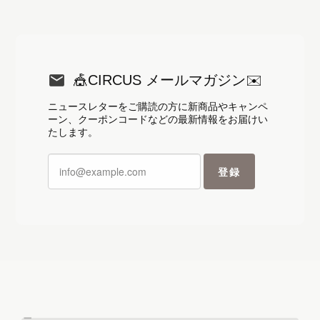
※再入荷8/1（土）21:00より販売【マスキングテープ】こぐまペーパーサーカス：小さなパレード（ベージュ：20mm幅）
2026/08/05
🎪CIRCUS メールマガジン✉️
ニュースレターをご購読の方に新商品やキャンペ
ーン、クーポンコードなどの最新情報をお届けい
たします。
登録
リニューアル再販！【メモパッド】弟子コグマの夕暮れおやつ時間
2026/08/05
【アイスクリーム メモ帳】Summer Day Sweets.｜フルーツアイスのミニメモ
2026/08/05