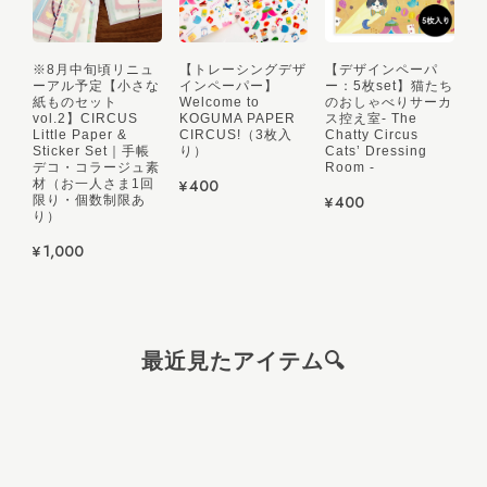
※8月中旬頃リニュ
【トレーシングデザ
【デザインペーパ
ーアル予定【小さな
インペーパー】
ー：5枚set】猫たち
※再入荷8/1（土）21:00より販売【マスキングテープ】こぐまペーパーサーカス：ねこたちのおしゃべり（15mm幅）
紙ものセット
Welcome to
のおしゃべりサーカ
2026/08/07
vol.2】CIRCUS
KOGUMA PAPER
ス控え室- The
Little Paper &
CIRCUS!（3枚入
Chatty Circus
Sticker Set｜手帳
り）
Cats’ Dressing
デコ・コラージュ素
Room -
¥400
材（お一人さま1回
¥400
限り・個数制限あ
り）
¥1,000
8/1（土）21:00より販売【マスキングテープ】こぐまペーパーサーカス：リスと日用品店（15mm幅）
2026/08/07
最近見たアイテム🔍
8/1（土）21:00より販売【マスキングテープ】こぐまペーパーサーカス：おめかしバードとリボン / Blue Bird & Ribbon （15mm幅）
2026/08/07