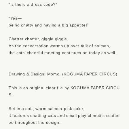
“Is there a dress code?”
“Yes—
being chatty and having a big appetite!”
Chatter chatter, giggle giggle.
As the conversation warms up over talk of salmon,
the cats’ cheerful meeting continues on today as well.
Drawing & Design: Momo. (KOGUMA PAPER CIRCUS)
This is an original clear file by KOGUMA PAPER CIRCU
S.
Set in a soft, warm salmon-pink color,
it features chatting cats and small playful motifs scatter
ed throughout the design.