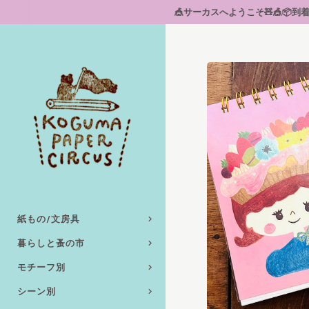
🎪サーカスへようこそ🧸🎪📦到着後レビュー投稿で
紙もの/文房具
暮らしと蚤の市
モチーフ別
シーン別