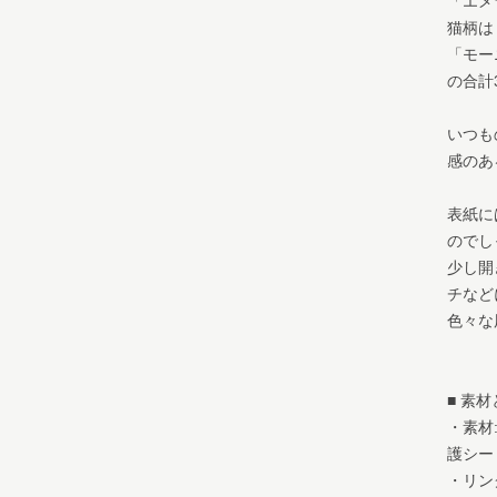
「エメ
猫柄は
「モー
の合計
いつも
感のあ
表紙に
のでし
少し開
チなど
色々な
■ 素
・素材
護シー
・リン