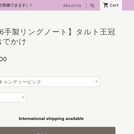
About Us
search
0/24(土)・25(日)「lovelyにゃんフェスタ大阪」出店決定！詳細は後日お
A6手製リングノート】タルト王冠
おでかけ
000
International shipping available