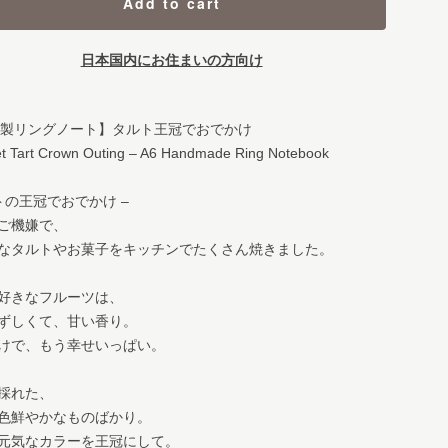
Add to cart
日本国内にお住まいの方向け
手製リングノート】タルト王冠でおでかけ
t Tart Crown Outing – A6 Handmade Ring Notebook
トの王冠でおでかけ –
ご機嫌で、
なタルトやお菓子をキッチンでたくさん焼きました。
好きなフルーツは、
ずしくて、甘い香り。
けで、もう幸せいっぱい。
採れた、
色鮮やかなものばかり。
元気なカラーを王冠にして。