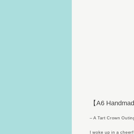
【A6 Handmade
– A Tart Crown Outin
I woke up in a cheer