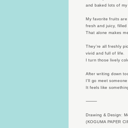
and baked lots of my 
My favorite fruits are
fresh and juicy, fille
That alone makes me
They’re all freshly p
vivid and full of life.
I turn those lively co
After writing down to
I’ll go meet someone 
It feels like somethi
⸻
Drawing & Design: 
(KOGUMA PAPER CI