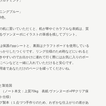
ラルドミント」
ニングブルー」
3色。
の机に置いていただくと、机が華やぐカラフルな表紙は、質
るヴァンヌーボにイラストの筆感を残してプリント。
は保護のppシートと、裏面はクラフトボードを使用している
っかりしたつくりです。リング仕様のため鞄などにいれると
きやすいのでお出かけに連れて行く際にはお気に入りのポー
にペンなどと一緒に入れていただけると安心です。
用途であなただけのページを綴ってくださいね。
材と製造国
: （ノート本文：上質70kg 表紙:ヴァンヌーボ+PPクリア保
ト仕様）
グ製本（１点づつ手作りのため、わずかな仕上がりの差があ