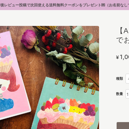
次回使える送料無料クーポンをプレゼント💌（お名前なしで投稿できます）🐈‍⬛1
【
で
1,
¥
種類
数量