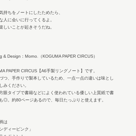
気持ちをノートにしたためたら、
な人に会いに行ってくるよ。
楽しいことが起きそうだね。
ng & Design：Momo.（KOGUMA PAPER CIRCUS）
MA PAPER CIRCUS【A6手製リングノート】です。
づつ、手作りで製本しているため、一点一点の違いは味とし
しみください。
方眼タイプで書籍などによく使われている優しい上質紙で書
も◎。約80ページあるので、毎日たっぷりと使えます。
柄は
ンディーピンク」