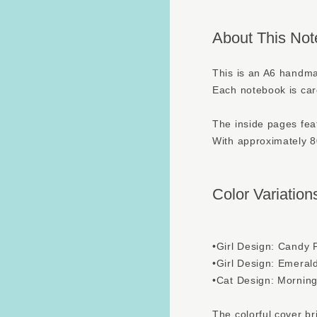
About This No
This is an A6 hand
Each notebook is car
The inside pages feat
With approximately 80 
Color Variation
•Girl Design: Candy 
•Girl Design: Emeral
•Cat Design: Morning
The colorful cover b