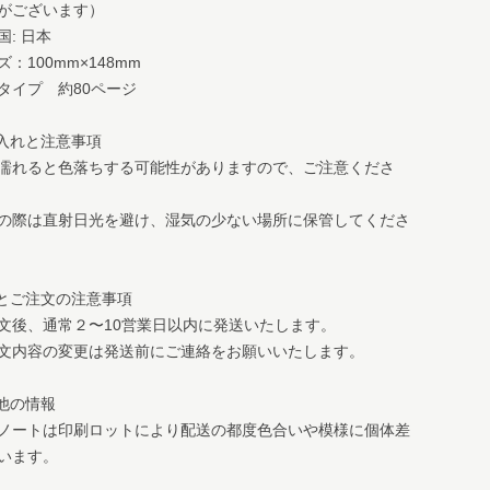
がございます）
国: 日本
：100mm×148mm
タイプ 約80ページ
手入れと注意事項
濡れると色落ちする可能性がありますので、ご注意くださ
の際は直射日光を避け、湿気の少ない場所に保管してくださ
送とご注文の注意事項
文後、通常２〜10営業日以内に発送いたします。
文内容の変更は発送前にご連絡をお願いいたします。
の他の情報
ノートは印刷ロットにより配送の都度色合いや模様に個体差
います。