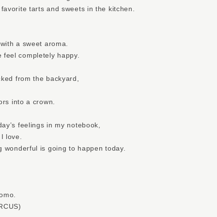
favorite tarts and sweets in the kitchen.
d with a sweet aroma.
 feel completely happy.
icked from the backyard,
lors into a crown.
day’s feelings in my notebook,
I love.
ng wonderful is going to happen today.
Momo.
RCUS)