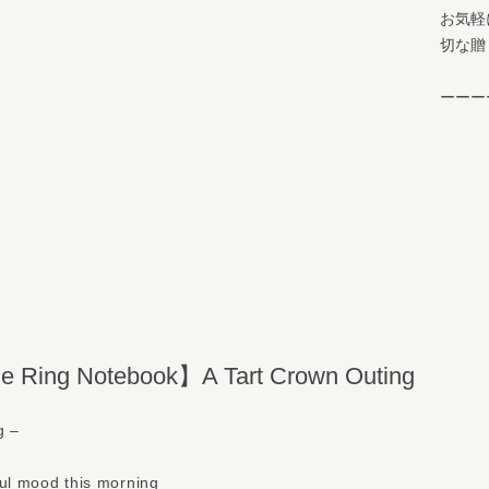
お気軽
切な贈
ーーー
 Ring Notebook】A Tart Crown Outing
g –
ful mood this morning