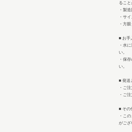
ること
・製造
・サイズ
・方眼
■ お
・水に
い。
・保存
い。
■ 発
・ご注
・ご注
■ そ
・この
がござ