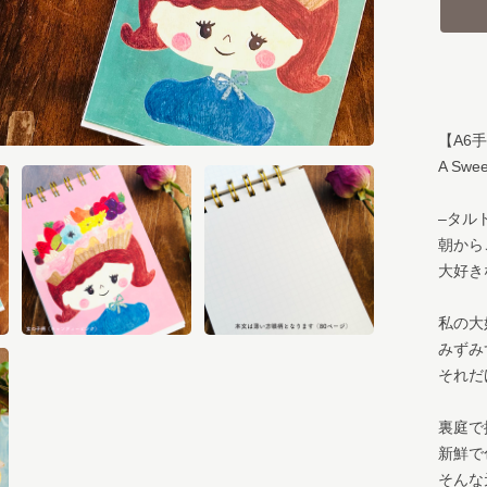
【A6
A Swee
–タル
朝から
大好き
私の大
みずみ
それだ
裏庭で
新鮮で
そんな