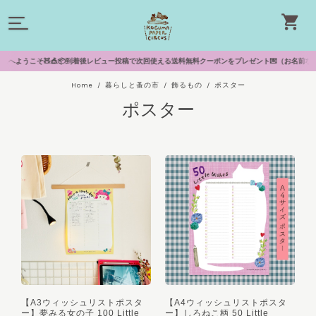
へようこそ🧸🎪📦到着後レビュー投稿で次回使える送料無料クーポンをプレゼント💌（お名前なしで投稿で
Home
暮らしと蚤の市
飾るもの
ポスター
ポスター
【A3ウィッシュリストポスタ
【A4ウィッシュリストポスタ
ー】夢みる女の子 100 Little
ー】しろねこ柄 50 Little