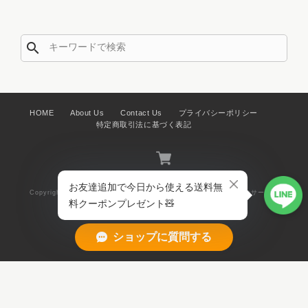
search
HOME
About Us
Contact Us
プライバシーポリシー
特定商取引法に基づく表記
Copyright © KOGUMA PAPER CIRCUS 紙モノと暮らしアイテムのサーカ
ス. All Rights Reserved.
ショップに質問する